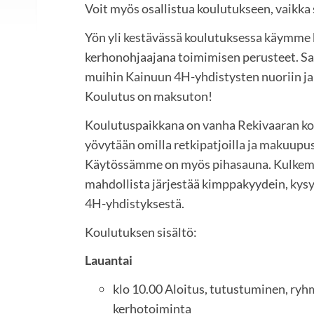
Voit myös osallistua koulutukseen, vaikka s
Yön yli kestävässä koulutuksessa käymme k
kerhonohjaajana toimimisen perusteet. S
muihin Kainuun 4H-yhdistysten nuoriin ja
Koulutus on maksuton!
Koulutuspaikkana on vanha Rekivaaran ko
yövytään omilla retkipatjoilla ja makuupuss
Käytössämme on myös pihasauna. Kulkem
mahdollista järjestää kimppakyydein, kysy
4H-yhdistyksestä.
Koulutuksen sisältö:
Lauantai
klo 10.00 Aloitus, tutustuminen, ry
kerhotoiminta