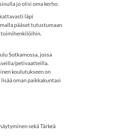
inulla jo olisi oma kerho.
attavasti läpi
amalla pääset tutustumaan
 toimihenkilöihin.
ulu Sotkamossa, jossa
eilla/petivaatteilla.
inen koulutukseen on
 lisää oman paikkakuntasi
hmäytyminen sekä Tärkeä