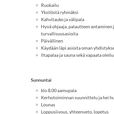
Ruokailu
Yksilöstä ryhmäksi
Kahvitauko ja välipala
Hyvä ohjaaja, palautteen antaminen 
turvallisuusasioita
Päivällinen
Käydään läpi asioita oman yhdistyks
Iltapalaa ja sauna sekä vapaata oleilu
Sunnuntai
klo 8.00 aamupala
Kerhotoiminnan suunnittelu ja hei h
Lounas
Loppusiivous, yhteenveto, lopetus