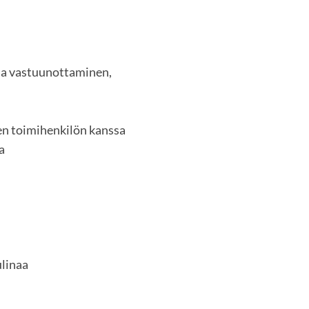
ja vastuunottaminen,
en toimihenkilön kanssa
a
ulinaa