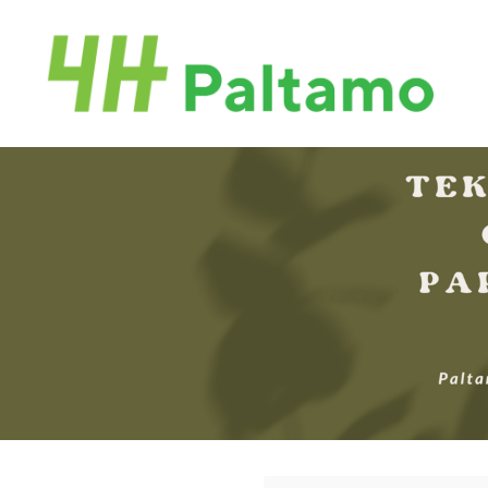
Siirry
sivun
Paltamon 4H-yhdistys
sisältöön