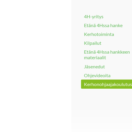
4H-yritys
Etänä 4Hssa hanke
Kerhotoiminta
Kilpailut
Etänä 4Hssa hankkeen
materiaalit
Jäsenedut
Ohjevideoita
Kerhonohjaajakoulutus