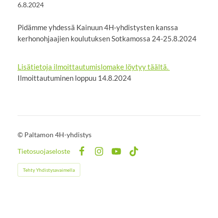
6.8.2024
Pidämme yhdessä Kainuun 4H-yhdistysten kanssa
kerhonohjaajien koulutuksen Sotkamossa 24-25.8.2024
Lisätietoja ilmoittautumislomake löytyy täältä.
Ilmoittautuminen loppuu 14.8.2024
©
Paltamon 4H-yhdistys
Tietosuojaseloste
Facebook
Instagram
YouTube
TikTok
Tehty Yhdistysavaimella