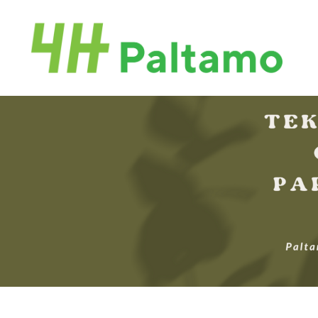
Siirry
sivun
Paltamon 4H-yhdistys
sisältöön