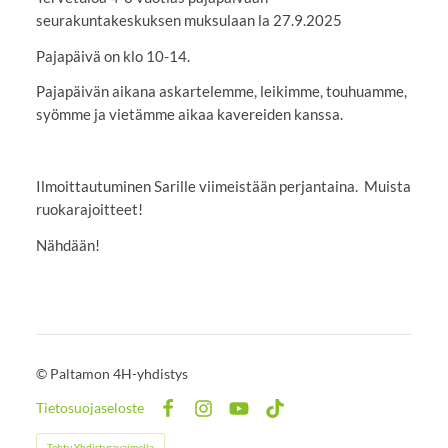
seurakuntakeskuksen muksulaan la 27.9.2025
Pajapäivä on klo 10-14.
Pajapäivän aikana askartelemme, leikimme, touhuamme,
syömme ja vietämme aikaa kavereiden kanssa.
Ilmoittautuminen Sarille viimeistään perjantaina. Muista
ruokarajoitteet!
Nähdään!
©
Paltamon 4H-yhdistys
Tietosuojaseloste
Facebook
Instagram
YouTube
TikTok
Tehty Yhdistysavaimella