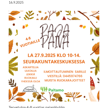
16.9.2025
Tervetuloa 4-8 vuotias pajapäivään